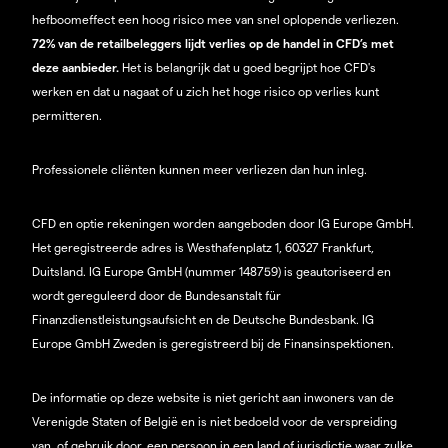
hefboomeffect een hoog risico mee van snel oplopende verliezen.
72% van de retailbeleggers lijdt verlies op de handel in CFD’s met
deze aanbieder.
Het is belangrijk dat u goed begrijpt hoe CFD's
werken en dat u nagaat of u zich het hoge risico op verlies kunt
permitteren.
Professionele cliënten kunnen meer verliezen dan hun inleg.
CFD en optie rekeningen worden aangeboden door IG Europe GmbH.
Het geregistreerde adres is Westhafenplatz 1, 60327 Frankfurt,
Duitsland. IG Europe GmbH (nummer 148759) is geautoriseerd en
wordt gereguleerd door de Bundesanstalt für
Finanzdienstleistungsaufsicht en de Deutsche Bundesbank. IG
Europe GmbH Zweden is geregistreerd bij de Finansinspektionen.
De informatie op deze website is niet gericht aan inwoners van de
Verenigde Staten of België en is niet bedoeld voor de verspreiding
van, of gebruik door, een persoon in een land of jurisdictie waar zulke