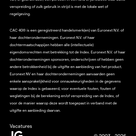
verspreiding of zulk gebruik in strijd is met de lokale wet of
regelgeving.
CAC 40® is een geregistreerd handelsmerk(en) van Euronext N.V. of
haar dochterondernemingen. Euronext N.V. of haar
dochtermaatschappijen hebben alle (intellectuele)
eigendomsrechten met betrekking tot de Index. Euronext N.V. of haar
dochterondernemingen sponsoren, onderschrijven of hebben geen
andere betrokkenheid bij de uitgifte en aanbieding van het product.
Euronext NV en haar dochterondernemingen aanvaarden geen
enkele aansprakelijkheid voor onnauwkeurigheden in de gegevens
waarop de Index is gebaseerd, voor eventuele fouten, fouten of
weglatingen bij de berekening en/of verspreiding van de Index, of
voor de manier waarop deze wordt toegepast in verband met de
uitgifte en aanbieding daarvan.
Vacatures
© 2003 - 2026