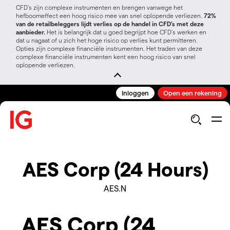
CFD’s zijn complexe instrumenten en brengen vanwege het
hefboomeffect een hoog risico mee van snel oplopende verliezen.
72%
van de retailbeleggers lijdt verlies op de handel in CFD’s met deze
aanbieder.
Het is belangrijk dat u goed begrijpt hoe CFD's werken en
dat u nagaat of u zich het hoge risico op verlies kunt permitteren.
Opties zijn complexe financiële instrumenten. Het traden van deze
complexe financiële instrumenten kent een hoog risico van snel
oplopende verliezen.
Inloggen
Open een rekening
AES Corp (24 Hours)
AES.N
AES Corp (24