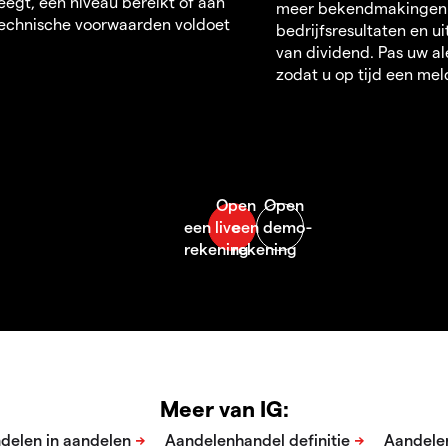
egt, een niveau bereikt of aan
meer bekendmakingen
echnische voorwaarden voldoet
bedrijfsresultaten en u
van dividend. Pas uw al
zodat u op tijd een mel
Meer van IG: