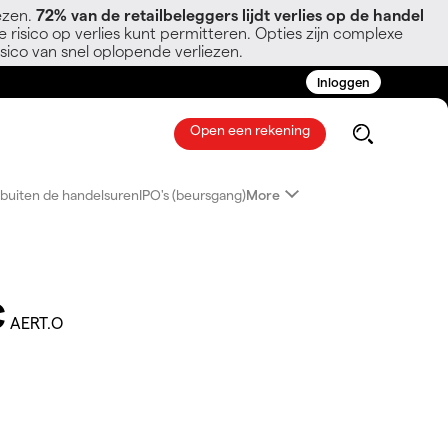
ezen.
72% van de retailbeleggers lijdt verlies op de handel
 risico op verlies kunt permitteren. Opties zijn complexe
sico van snel oplopende verliezen.
Inloggen
Open een rekening
buiten de handelsuren
IPO's (beursgang)
More
c
AERT.O