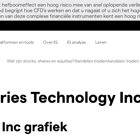
 hefboomeffect een hoog risico mee van snel oplopende verli
ed begrijpt hoe CFD's werken en dat u nagaat of u zich het hoge
en van deze complexe financiële instrumenten kent een hoog ri
latformen en tools
Over IG
IG analyse
Leren
Wat zijn stocks, shares en equities?
Aandelen traden
Aandelen traden 
ries Technology In
Inc grafiek