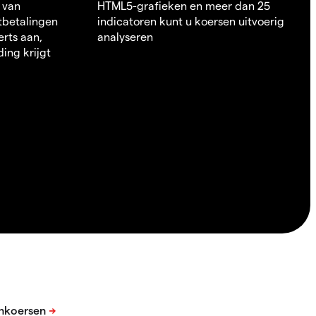
 van
HTML5-grafieken en meer dan 25
itbetalingen
indicatoren kunt u koersen uitvoerig
erts aan,
analyseren
ding krijgt