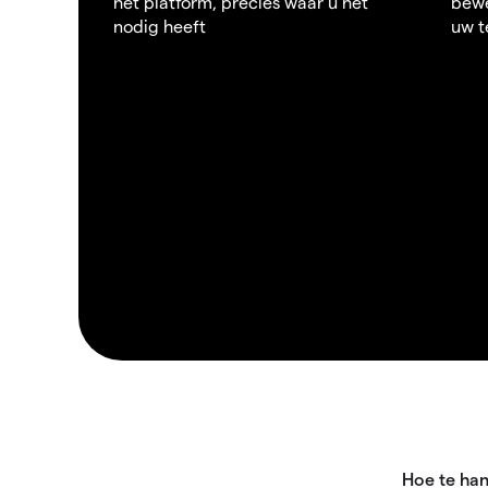
het platform, precies waar u het
bewe
nodig heeft
uw t