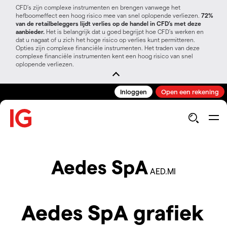
CFD’s zijn complexe instrumenten en brengen vanwege het
hefboomeffect een hoog risico mee van snel oplopende verliezen.
72%
van de retailbeleggers lijdt verlies op de handel in CFD’s met deze
aanbieder.
Het is belangrijk dat u goed begrijpt hoe CFD's werken en
dat u nagaat of u zich het hoge risico op verlies kunt permitteren.
Opties zijn complexe financiële instrumenten. Het traden van deze
complexe financiële instrumenten kent een hoog risico van snel
oplopende verliezen.
Inloggen
Open een rekening
Aedes SpA
AED.MI
Aedes SpA grafiek