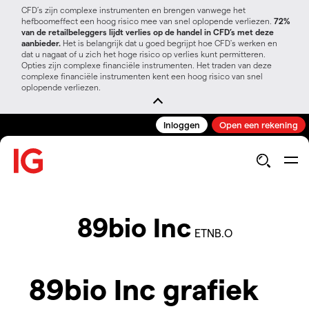
CFD’s zijn complexe instrumenten en brengen vanwege het
hefboomeffect een hoog risico mee van snel oplopende verliezen.
72%
van de retailbeleggers lijdt verlies op de handel in CFD’s met deze
aanbieder.
Het is belangrijk dat u goed begrijpt hoe CFD's werken en
dat u nagaat of u zich het hoge risico op verlies kunt permitteren.
Opties zijn complexe financiële instrumenten. Het traden van deze
complexe financiële instrumenten kent een hoog risico van snel
oplopende verliezen.
Inloggen
Open een rekening
89bio Inc
ETNB.O
89bio Inc grafiek