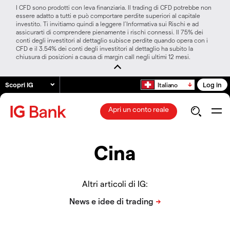
I CFD sono prodotti con leva finanziaria. Il trading di CFD potrebbe non
essere adatto a tutti e può comportare perdite superiori al capitale
investito. Ti invitiamo quindi a leggere l’Informativa sui Rischi e ad
assicurarti di comprendere pienamente i rischi connessi. Il 75% dei
conti degli investitori al dettaglio subisce perdite quando opera con i
CFD e il 3.54% dei conti degli investitori al dettaglio ha subito la
chiusura di posizioni a causa di margin call negli ultimi 12 mesi.
Scopri IG
Log in
Italiano
Apri un conto reale
Cina
Altri articoli di IG: