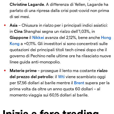
Christine Lagarde
. A differenza di Yellen, Lagarde ha
parlato di una ripresa dalla crisi post-covid non prima
di sei mesi.
Asia
– Chiusura in rialzo per i principali indici asiatici:
in
Cina
Shanghai segna un rialzo dell’1,03%, in
Giappone
il
Nikkei
avanza del 2,12%, bene anche
Hong
Kong
a +0,11%. Gli investitori si sono concentrati sulle
quotazioni dei principali titoli tech cinesi dopo che il
governo di Pechino nelle ultime ore ha rilasciato nuove
linee guida anti-monopolio.
Materie prime
– prosegue il lento ma costante
rialzo
del prezzo del petrolio
: il
Wti
viene scambiato oggi
per 57,56 dollari al barile mentre il
Brent
supera per la
prima volta da oltre un anno quota 60 dollari – al
momento viaggia sui 60,15 dollari al barile.
Inizia a fare trading