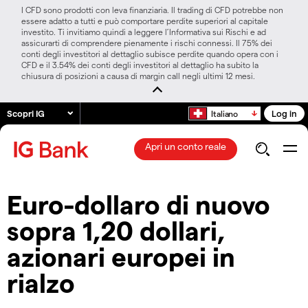
I CFD sono prodotti con leva finanziaria. Il trading di CFD potrebbe non
essere adatto a tutti e può comportare perdite superiori al capitale
investito. Ti invitiamo quindi a leggere l’Informativa sui Rischi e ad
assicurarti di comprendere pienamente i rischi connessi. Il 75% dei
conti degli investitori al dettaglio subisce perdite quando opera con i
CFD e il 3.54% dei conti degli investitori al dettaglio ha subito la
chiusura di posizioni a causa di margin call negli ultimi 12 mesi.
Scopri IG
Log in
Italiano
Apri un conto reale
Euro-dollaro di nuovo
sopra 1,20 dollari,
azionari europei in
rialzo