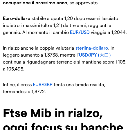
occupazione il prossimo anno
, se approvato.
Euro-dollaro
stabile a quota 1,20 dopo essersi lasciato
indietro i massimi (oltre 1,21) da tre anni, raggiunti a
gennaio. Al momento il cambio
EUR/USD
viaggia a 1,2044.
In rialzo anche la coppia valutaria
sterlina-dollaro
, in
leggero aumento a 1,3738, mentre l’
USD/JPY (大口）
continua a riguadagnare terreno e si mantiene sopra i 105,
a 105,495.
Infine, il cross
EUR/GBP
tenta una timida risalita,
fermandosi a 1,8772.
Ftse Mib in rialzo,
oggi focus su banche