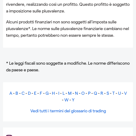
rivendere, realizzando così un profitto. Questo profitto è soggetto
a imposizione sulle plusvalenze.
Alcuni prodotti finanziari non sono soggetti all’imposta sulle
plusvalenze*. Le norme sulle plusvalenze finanziarie cambiano nel
tempo, pertanto potrebbero non essere sempre le stesse.
* Le leggi fiscali sono soggette a modifiche. Le norme differiscono
da paese e paese.
A
-
B
-
C
-
D
-
E
-
F
-
G
-
H
-
I
-
L
-
M
-
N
-
O
-
P
-
Q
-
R
-
S
-
T
-
U
-
V
-
W
-
Y
Vedi tutti i termini del glossario di trading