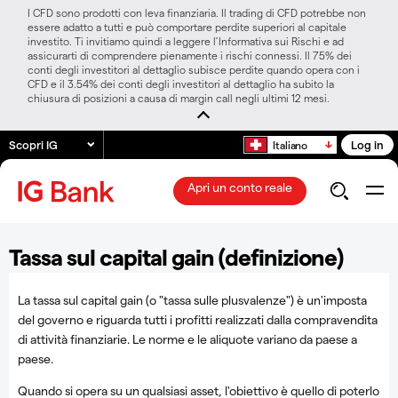
I CFD sono prodotti con leva finanziaria. Il trading di CFD potrebbe non
essere adatto a tutti e può comportare perdite superiori al capitale
investito. Ti invitiamo quindi a leggere l’Informativa sui Rischi e ad
assicurarti di comprendere pienamente i rischi connessi. Il 75% dei
conti degli investitori al dettaglio subisce perdite quando opera con i
CFD e il 3.54% dei conti degli investitori al dettaglio ha subito la
chiusura di posizioni a causa di margin call negli ultimi 12 mesi.
Scopri IG
Log in
Italiano
Apri un conto reale
Tassa sul capital gain (definizione)
La tassa sul capital gain (o "tassa sulle plusvalenze") è un'imposta
del governo e riguarda tutti i profitti realizzati dalla compravendita
di attività finanziarie. Le norme e le aliquote variano da paese a
paese.
Quando si opera su un qualsiasi asset, l'obiettivo è quello di poterlo