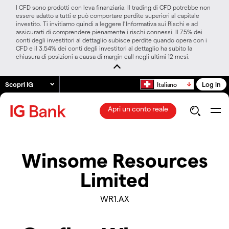
I CFD sono prodotti con leva finanziaria. Il trading di CFD potrebbe non
essere adatto a tutti e può comportare perdite superiori al capitale
investito. Ti invitiamo quindi a leggere l’Informativa sui Rischi e ad
assicurarti di comprendere pienamente i rischi connessi. Il 75% dei
conti degli investitori al dettaglio subisce perdite quando opera con i
CFD e il 3.54% dei conti degli investitori al dettaglio ha subito la
chiusura di posizioni a causa di margin call negli ultimi 12 mesi.
Scopri IG
Log in
Italiano
Apri un conto reale
Winsome Resources
Limited
WR1.AX