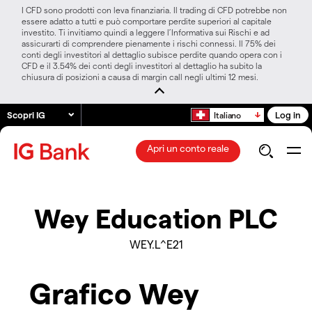
I CFD sono prodotti con leva finanziaria. Il trading di CFD potrebbe non
essere adatto a tutti e può comportare perdite superiori al capitale
investito. Ti invitiamo quindi a leggere l’Informativa sui Rischi e ad
assicurarti di comprendere pienamente i rischi connessi. Il 75% dei
conti degli investitori al dettaglio subisce perdite quando opera con i
CFD e il 3.54% dei conti degli investitori al dettaglio ha subito la
chiusura di posizioni a causa di margin call negli ultimi 12 mesi.
Scopri IG
Log in
Italiano
Apri un conto reale
Wey Education PLC
WEY.L^E21
Grafico Wey