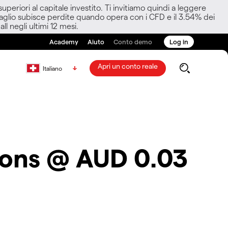
eriori al capitale investito. Ti invitiamo quindi a leggere
ettaglio subisce perdite quando opera con i CFD e il 3.54% dei
ll negli ultimi 12 mesi.
Academy
Aiuto
Conto demo
Log in
Apri un conto reale
Italiano
ions @ AUD 0.03