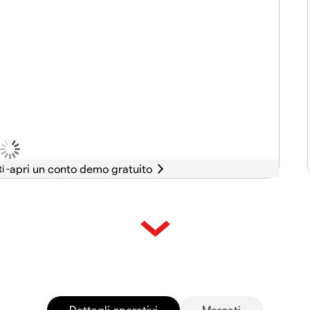
i -
Dettagli operativi
Mercati