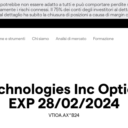
D potrebbe non essere adatto a tutti e può comportare perdite sup
amente i rischi connessi. Il 75% dei conti degli investitori al d
 al dettaglio ha subito la chiusura di posizioni a causa di margin ca
me e strumenti
Chi siamo
Analisi di mercato
Formazione
echnologies Inc Opt
EXP 28/02/2024
VTIOA.AX^B24