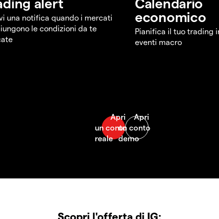
ading alert
Calendario
economico
vi una notifica quando i mercati
iungono le condizioni da te
Pianifica il tuo trading 
cate
eventi macro
Scopri l'offerta di IG: