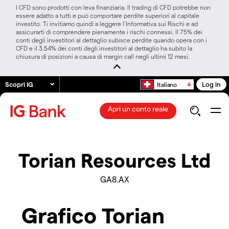
I CFD sono prodotti con leva finanziaria. Il trading di CFD potrebbe non
essere adatto a tutti e può comportare perdite superiori al capitale
investito. Ti invitiamo quindi a leggere l’Informativa sui Rischi e ad
assicurarti di comprendere pienamente i rischi connessi. Il 75% dei
conti degli investitori al dettaglio subisce perdite quando opera con i
CFD e il 3.54% dei conti degli investitori al dettaglio ha subito la
chiusura di posizioni a causa di margin call negli ultimi 12 mesi.
Scopri IG
Log in
Italiano
Apri un conto reale
Torian Resources Ltd
GA8.AX
Grafico Torian