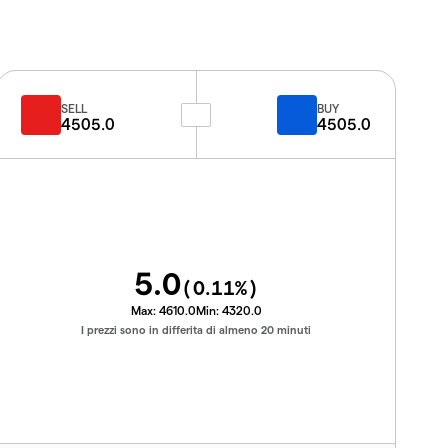
SELL
BUY
4505.0
4505.0
5.0
(
0.11
%)
Max:
4610.0
Min:
4320.0
I prezzi sono in differita di almeno 20 minuti