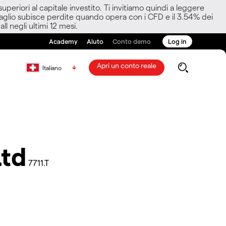
eriori al capitale investito. Ti invitiamo quindi a leggere
ettaglio subisce perdite quando opera con i CFD e il 3.54% dei
ll negli ultimi 12 mesi.
Academy
Aiuto
Conto demo
Log in
Apri un conto reale
Italiano
Ltd
7711.T