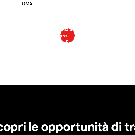
DMA
copri le opportunità di t