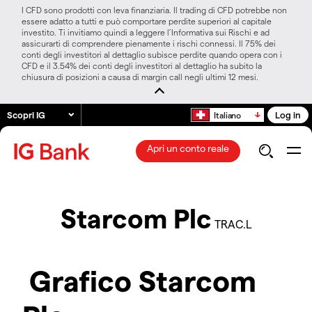
I CFD sono prodotti con leva finanziaria. Il trading di CFD potrebbe non
essere adatto a tutti e può comportare perdite superiori al capitale
investito. Ti invitiamo quindi a leggere l’Informativa sui Rischi e ad
assicurarti di comprendere pienamente i rischi connessi. Il 75% dei
conti degli investitori al dettaglio subisce perdite quando opera con i
CFD e il 3.54% dei conti degli investitori al dettaglio ha subito la
chiusura di posizioni a causa di margin call negli ultimi 12 mesi.
Scopri IG
Log in
Italiano
Apri un conto reale
Starcom Plc
TRAC.L
Grafico Starcom