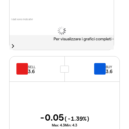
I dati sono indicativi
Per visualizzare i grafici completi -
SELL
BUY
3.6
3.6
-0.05
(
-1.39
%)
Max:
4.3
Min:
4.3