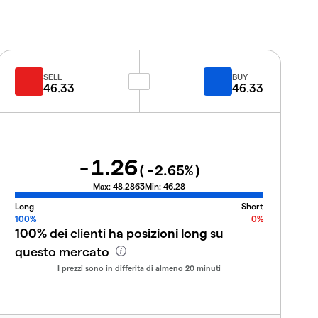
SELL
BUY
46.33
46.33
-1.26
(
-2.65
%)
Max:
48.2863
Min:
46.28
Long
Short
100%
0%
100%
dei clienti
ha posizioni long
su
questo mercato
I prezzi sono in differita di almeno 20 minuti