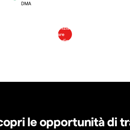
DMA
copri le opportunità di t