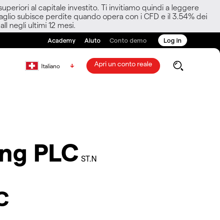
eriori al capitale investito. Ti invitiamo quindi a leggere
ettaglio subisce perdite quando opera con i CFD e il 3.54% dei
ll negli ultimi 12 mesi.
Academy
Aiuto
Conto demo
Log in
Apri un conto reale
Italiano
ing PLC
ST.N
LC