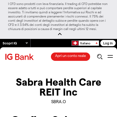
I CFD sono prodotti con leva finanziaria. Il trading di CFD potrebbe non
essere adatto a tutti e può comportare perdite superiori al capitale
investito. Ti invitiamo quindi a leggere l’Informativa sui Rischi e ad
assicurarti di comprendere pienamente i rischi connessi. Il 75% dei
conti degli investitori al dettaglio subisce perdite quando opera con i
CFD e il 3.54% dei conti degli investitori al dettaglio ha subito la
chiusura di posizioni a causa di margin call negli ultimi 12 mesi.
Scopri IG
Log in
Italiano
Apri un conto reale
Sabra Health Care
REIT Inc
SBRA.O