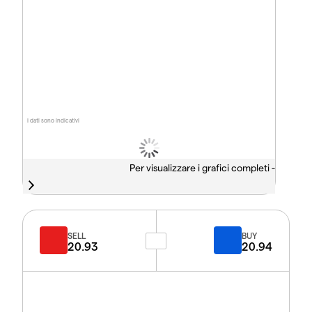
I dati sono indicativi
Per visualizzare i grafici completi -
SELL
BUY
20.93
20.94