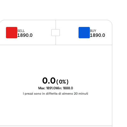
SELL
BUY
1890.0
1890.0
0.0
(
0
%)
Max:
1891.0
Min:
1888.0
I prezzi sono in differita di almeno 20 minuti