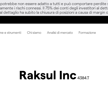
D potrebbe non essere adatto a tutti e può comportare perdite sup
amente i rischi connessi. Il 75% dei conti degli investitori al d
 al dettaglio ha subito la chiusura di posizioni a causa di margin ca
me e strumenti
Chi siamo
Analisi di mercato
Formazione
Raksul Inc
4384.T
c