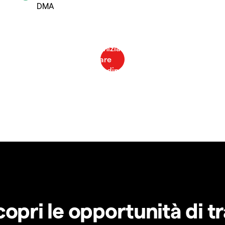
DMA
copri le opportunità di t