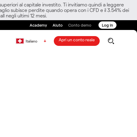
eriori al capitale investito. Ti invitiamo quindi a leggere
ettaglio subisce perdite quando opera con i CFD e il 3.54% dei
ll negli ultimi 12 mesi.
Academy
Aiuto
Conto demo
Log in
Apri un conto reale
Italiano