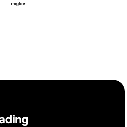
migliori
rading