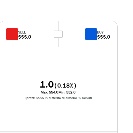
SELL
BUY
555.0
555.0
1.0
(
0.18
%)
Max:
554.0
Min:
552.0
I prezzi sono in differita di almeno 15 minuti