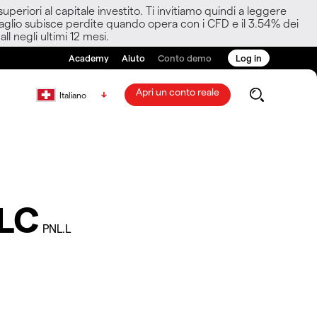
eriori al capitale investito. Ti invitiamo quindi a leggere
ettaglio subisce perdite quando opera con i CFD e il 3.54% dei
ll negli ultimi 12 mesi.
Academy
Aiuto
Conto demo
Log in
Apri un conto reale
Italiano
PLC
PNL.L