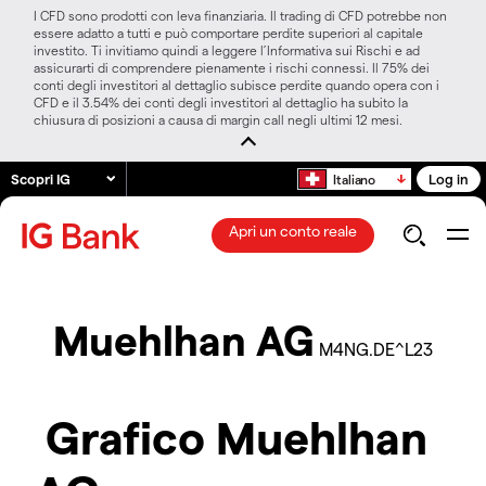
I CFD sono prodotti con leva finanziaria. Il trading di CFD potrebbe non
essere adatto a tutti e può comportare perdite superiori al capitale
investito. Ti invitiamo quindi a leggere l’Informativa sui Rischi e ad
assicurarti di comprendere pienamente i rischi connessi. Il 75% dei
conti degli investitori al dettaglio subisce perdite quando opera con i
CFD e il 3.54% dei conti degli investitori al dettaglio ha subito la
chiusura di posizioni a causa di margin call negli ultimi 12 mesi.
Scopri IG
Log in
Italiano
Apri un conto reale
Muehlhan AG
M4NG.DE^L23
Grafico Muehlhan