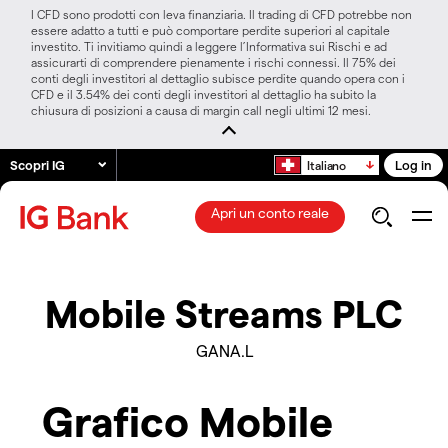
I CFD sono prodotti con leva finanziaria. Il trading di CFD potrebbe non
essere adatto a tutti e può comportare perdite superiori al capitale
investito. Ti invitiamo quindi a leggere l’Informativa sui Rischi e ad
assicurarti di comprendere pienamente i rischi connessi. Il 75% dei
conti degli investitori al dettaglio subisce perdite quando opera con i
CFD e il 3.54% dei conti degli investitori al dettaglio ha subito la
chiusura di posizioni a causa di margin call negli ultimi 12 mesi.
Scopri IG
Log in
Italiano
Apri un conto reale
Mobile Streams PLC
GANA.L
Grafico Mobile