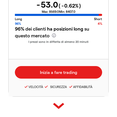
-53.0
(
-0.62
%)
Max:
8569.0
Min:
8407.0
Long
Short
96%
4%
96%
dei clienti
ha posizioni long
su
questo mercato
I prezzi sono in differita di almeno 20 minuti
VELOCITÀ
SICUREZZA
AFFIDABILITÀ