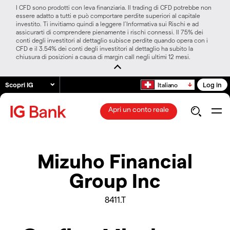
I CFD sono prodotti con leva finanziaria. Il trading di CFD potrebbe non
essere adatto a tutti e può comportare perdite superiori al capitale
investito. Ti invitiamo quindi a leggere l’Informativa sui Rischi e ad
assicurarti di comprendere pienamente i rischi connessi. Il 75% dei
conti degli investitori al dettaglio subisce perdite quando opera con i
CFD e il 3.54% dei conti degli investitori al dettaglio ha subito la
chiusura di posizioni a causa di margin call negli ultimi 12 mesi.
Scopri IG
Log in
Italiano
Apri un conto reale
Mizuho Financial
Group Inc
8411.T