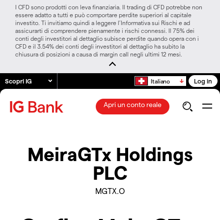
I CFD sono prodotti con leva finanziaria. Il trading di CFD potrebbe non
essere adatto a tutti e può comportare perdite superiori al capitale
investito. Ti invitiamo quindi a leggere l’Informativa sui Rischi e ad
assicurarti di comprendere pienamente i rischi connessi. Il 75% dei
conti degli investitori al dettaglio subisce perdite quando opera con i
CFD e il 3.54% dei conti degli investitori al dettaglio ha subito la
chiusura di posizioni a causa di margin call negli ultimi 12 mesi.
Scopri IG
Log in
Italiano
Apri un conto reale
MeiraGTx Holdings
PLC
MGTX.O