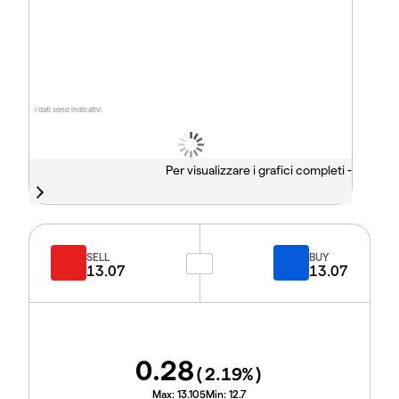
I dati sono indicativi
Per visualizzare i grafici completi -
SELL
BUY
13.07
13.07
0.28
(
2.19
%)
Max:
13.105
Min:
12.7