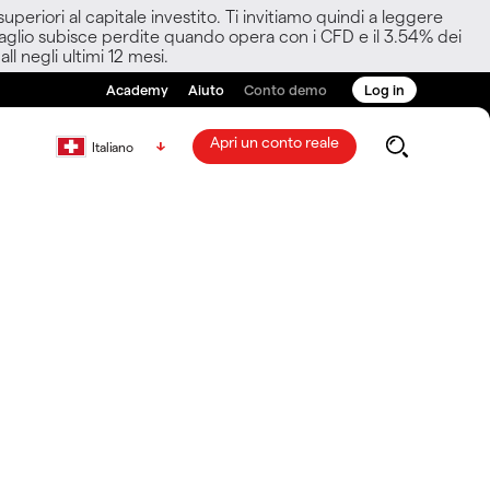
eriori al capitale investito. Ti invitiamo quindi a leggere
ettaglio subisce perdite quando opera con i CFD e il 3.54% dei
ll negli ultimi 12 mesi.
Academy
Aiuto
Conto demo
Log in
Apri un conto reale
Italiano