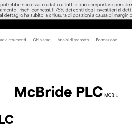
D potrebbe non essere adatto a tutti e può comportare perdite sup
amente i rischi connessi. Il 75% dei conti degli investitori al d
 al dettaglio ha subito la chiusura di posizioni a causa di margin ca
me e strumenti
Chi siamo
Analisi di mercato
Formazione
McBride PLC
MCB.L
PLC