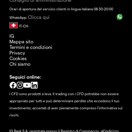
Orari di apertura del servizio clienti in lingua italiana 08:30-20:00
Clicca qui
WhatsApp:
IG
Mappa sito
Termini e condizioni
Privacy
Cookies
Chi siamo
Seguici online:
I CFD sono prodotti a leva. Il trading con i CFD potrebbe non essere
appropriato per tutti e può determinare perdite che eccedono il tuo
investimento; accertati di aver pienamente compreso l'informativa sui
rischi.
IG Bank S.A. registrata presso il Registro di Commercio, all'indirizzo