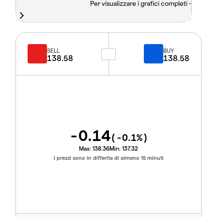
Per visualizzare i grafici completi -
SELL
BUY
138.58
138.58
-0.14
(
-0.1
%)
Max:
138.36
Min:
137.32
I prezzi sono in differita di almeno 15 minuti