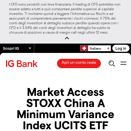
I CFD sono prodotti con leva finanziaria. Il trading di CFD potrebbe non
essere adatto a tutti e può comportare perdite superiori al capitale
investito. Ti invitiamo quindi a leggere l’Informativa sui Rischi e ad
assicurarti di comprendere pienamente i rischi connessi. Il 75% dei
conti degli investitori al dettaglio subisce perdite quando opera con i
CFD e il 3.54% dei conti degli investitori al dettaglio ha subito la
chiusura di posizioni a causa di margin call negli ultimi 12 mesi.
Scopri IG
Log in
Italiano
Apri un conto reale
Market Access
STOXX China A
Minimum Variance
Index UCITS ETF