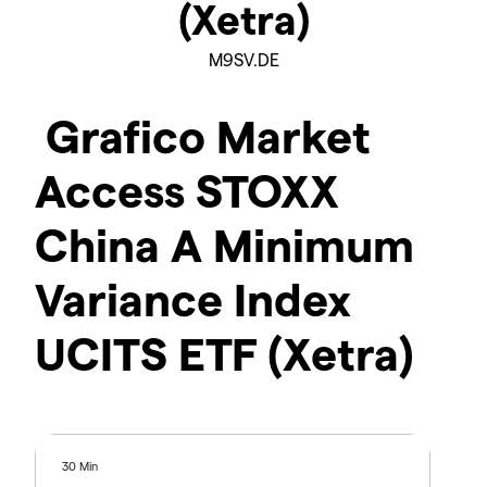
(Xetra)
M9SV.DE
Grafico Market
Access STOXX
China A Minimum
Variance Index
UCITS ETF (Xetra)
30 Min