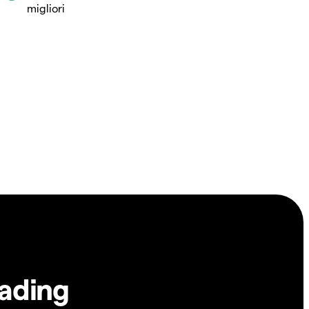
migliori
rading