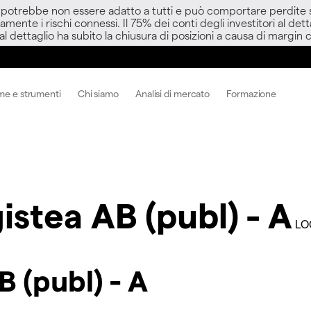
D potrebbe non essere adatto a tutti e può comportare perdite sup
amente i rischi connessi. Il 75% dei conti degli investitori al d
 al dettaglio ha subito la chiusura di posizioni a causa di margin ca
me e strumenti
Chi siamo
Analisi di mercato
Formazione
istea AB (publ) - A
LO
B (publ) - A