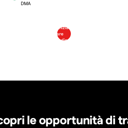
DMA
copri le opportunità di t