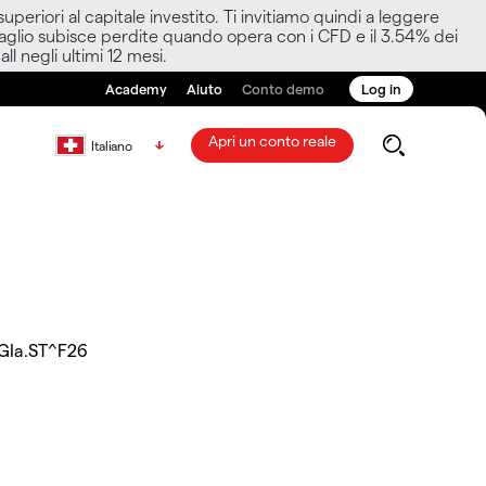
eriori al capitale investito. Ti invitiamo quindi a leggere
ettaglio subisce perdite quando opera con i CFD e il 3.54% dei
ll negli ultimi 12 mesi.
Academy
Aiuto
Conto demo
Log in
Apri un conto reale
Italiano
GIa.ST^F26