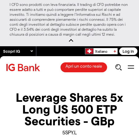
I CFD sono prodotti con leva finanziaria. Il trading di CFD potrebbe non
essere adatto a tutti e può comportare perdite superiori al capitale
investito. Ti invitiamo quindi a leggere l’Informativa sui Rischi e ad
assicurarti di comprendere pienamente i rischi connessi. Il 75% dei
conti degli investitori al dettaglio subisce perdite quando opera con i
CFD e il 3.54% dei conti degli investitori al dettaglio ha subito la
chiusura di posizioni a causa di margin call negli ultimi 12 mesi.
Scopri IG
Log in
Italiano
Apri un conto reale
Leverage Shares 5x
Long US 500 ETP
Securities - GBp
5SPY.L