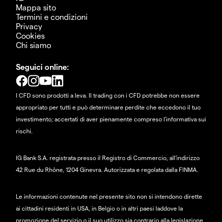
Mappa sito
Termini e condizioni
Privacy
Cookies
Chi siamo
Seguici online:
I CFD sono prodotti a leva. Il trading con i CFD potrebbe non essere
appropriato per tutti e può determinare perdite che eccedono il tuo
investimento; accertati di aver pienamente compreso l'informativa sui
rischi.
IG Bank S.A. registrata presso il Registro di Commercio, all'indirizzo
42 Rue du Rhône, 1204 Ginevra. Autorizzata e regolata dalla FINMA.
Le informazioni contenute nel presente sito non si intendono dirette
ai cittadini residenti in USA, in Belgio o in altri paesi laddove la
promozione del servizio o il suo utilizzo sia contrario alla legislazione