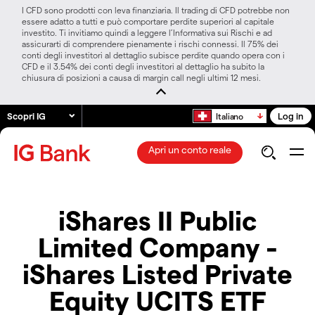
I CFD sono prodotti con leva finanziaria. Il trading di CFD potrebbe non
essere adatto a tutti e può comportare perdite superiori al capitale
investito. Ti invitiamo quindi a leggere l’Informativa sui Rischi e ad
assicurarti di comprendere pienamente i rischi connessi. Il 75% dei
conti degli investitori al dettaglio subisce perdite quando opera con i
CFD e il 3.54% dei conti degli investitori al dettaglio ha subito la
chiusura di posizioni a causa di margin call negli ultimi 12 mesi.
Scopri IG
Log in
Italiano
Apri un conto reale
iShares II Public
Limited Company -
iShares Listed Private
Equity UCITS ETF