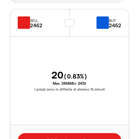
SELL
BUY
2462
2462
20
(
0.83
%)
Max:
2468
Min:
2435
I prezzi sono in differita di almeno 15 minuti