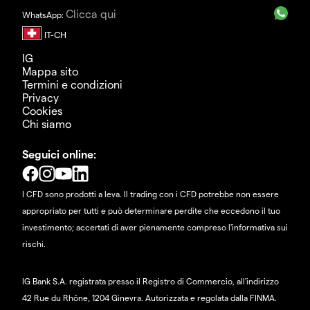
Clicca qui
WhatsApp:
IG
Mappa sito
Termini e condizioni
Privacy
Cookies
Chi siamo
Seguici online:
I CFD sono prodotti a leva. Il trading con i CFD potrebbe non essere
appropriato per tutti e può determinare perdite che eccedono il tuo
investimento; accertati di aver pienamente compreso l'informativa sui
rischi.
IG Bank S.A. registrata presso il Registro di Commercio, all'indirizzo
42 Rue du Rhône, 1204 Ginevra. Autorizzata e regolata dalla FINMA.