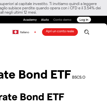
eriori al capitale investito. Ti invitiamo quindi a leggere
ettaglio subisce perdite quando opera con i CFD e il 3.54% dei
ll negli ultimi 12 mesi.
Academy
Aiuto
Conto demo
Log in
Apri un conto reale
Italiano
ate Bond ETF
BSCS.O
orate Bond ETF