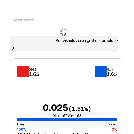
I dati sono indicativi
Per visualizzare i grafici completi -
SELL
BUY
1.65
1.65
0.025
(
1.51
%)
Max:
1.67
Min:
1.62
Long
Short
100%
0%