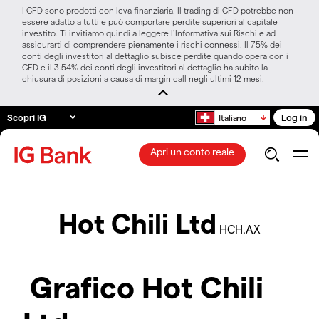
I CFD sono prodotti con leva finanziaria. Il trading di CFD potrebbe non
essere adatto a tutti e può comportare perdite superiori al capitale
investito. Ti invitiamo quindi a leggere l’Informativa sui Rischi e ad
assicurarti di comprendere pienamente i rischi connessi. Il 75% dei
conti degli investitori al dettaglio subisce perdite quando opera con i
CFD e il 3.54% dei conti degli investitori al dettaglio ha subito la
chiusura di posizioni a causa di margin call negli ultimi 12 mesi.
Scopri IG
Log in
Italiano
Apri un conto reale
Hot Chili Ltd
HCH.AX
Grafico Hot Chili