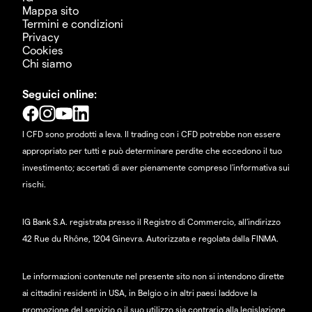
Mappa sito
Termini e condizioni
Privacy
Cookies
Chi siamo
Seguici online:
I CFD sono prodotti a leva. Il trading con i CFD potrebbe non essere
appropriato per tutti e può determinare perdite che eccedono il tuo
investimento; accertati di aver pienamente compreso l'informativa sui
rischi.
IG Bank S.A. registrata presso il Registro di Commercio, all'indirizzo
42 Rue du Rhône, 1204 Ginevra. Autorizzata e regolata dalla FINMA.
Le informazioni contenute nel presente sito non si intendono dirette
ai cittadini residenti in USA, in Belgio o in altri paesi laddove la
promozione del servizio o il suo utilizzo sia contrario alla legislazione