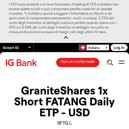
I CFD sono prodotti con leva finanziaria. Il trading di CFD potrebbe non
essere adatto a tutti e può comportare perdite superiori al capitale
investito. Ti invitiamo quindi a leggere l’Informativa sui Rischi e ad
assicurarti di comprendere pienamente i rischi connessi. Il 75% dei
conti degli investitori al dettaglio subisce perdite quando opera con i
CFD e il 3.54% dei conti degli investitori al dettaglio ha subito la
chiusura di posizioni a causa di margin call negli ultimi 12 mesi.
Scopri IG
Log in
Italiano
Apri un conto reale
GraniteShares 1x
Short FATANG Daily
ETP - USD
SFTG.L