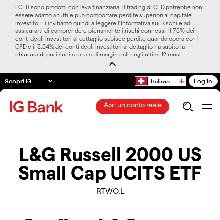
I CFD sono prodotti con leva finanziaria. Il trading di CFD potrebbe non
essere adatto a tutti e può comportare perdite superiori al capitale
investito. Ti invitiamo quindi a leggere l’Informativa sui Rischi e ad
assicurarti di comprendere pienamente i rischi connessi. Il 75% dei
conti degli investitori al dettaglio subisce perdite quando opera con i
CFD e il 3.54% dei conti degli investitori al dettaglio ha subito la
chiusura di posizioni a causa di margin call negli ultimi 12 mesi.
Scopri IG
Log in
Italiano
Apri un conto reale
L&G Russell 2000 US
Small Cap UCITS ETF
RTWO.L