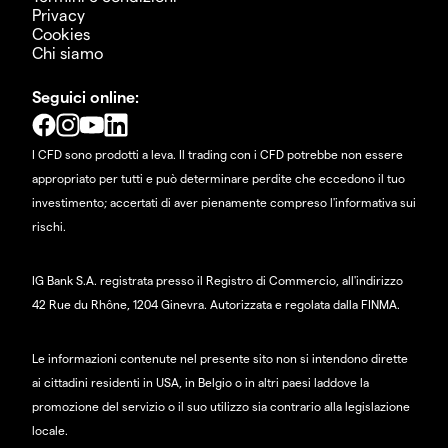
Privacy
Cookies
Chi siamo
Seguici online:
I CFD sono prodotti a leva. Il trading con i CFD potrebbe non essere
appropriato per tutti e può determinare perdite che eccedono il tuo
investimento; accertati di aver pienamente compreso l'informativa sui
rischi.
IG Bank S.A. registrata presso il Registro di Commercio, all'indirizzo
42 Rue du Rhône, 1204 Ginevra. Autorizzata e regolata dalla FINMA.
Le informazioni contenute nel presente sito non si intendono dirette
ai cittadini residenti in USA, in Belgio o in altri paesi laddove la
promozione del servizio o il suo utilizzo sia contrario alla legislazione
locale.