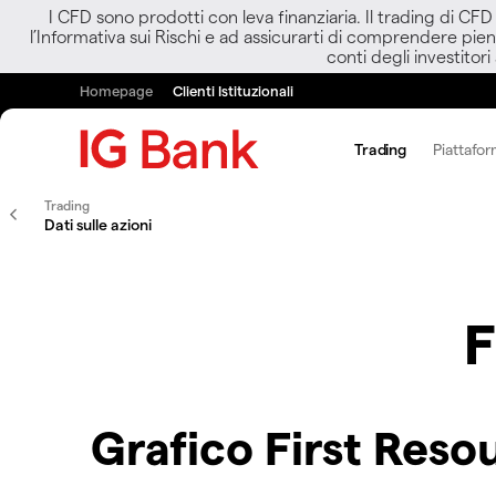
I CFD sono prodotti con leva finanziaria. Il trading di CF
l’Informativa sui Rischi e ad assicurarti di comprendere pien
conti degli investitori
Homepage
Clienti Istituzionali
Trading
Piattafor
Trading
Dati sulle azioni
F
Grafico First Reso