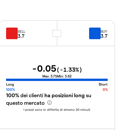
SELL
BUY
3.7
3.7
-0.05
(
-1.33
%)
Max:
3.75
Min:
3.62
Long
Short
100%
0%
100%
dei clienti
ha posizioni long
su
questo mercato
I prezzi sono in differita di almeno 20 minuti