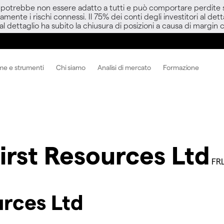
D potrebbe non essere adatto a tutti e può comportare perdite sup
amente i rischi connessi. Il 75% dei conti degli investitori al d
 al dettaglio ha subito la chiusura di posizioni a causa di margin ca
me e strumenti
Chi siamo
Analisi di mercato
Formazione
irst Resources Ltd
FRL
urces Ltd