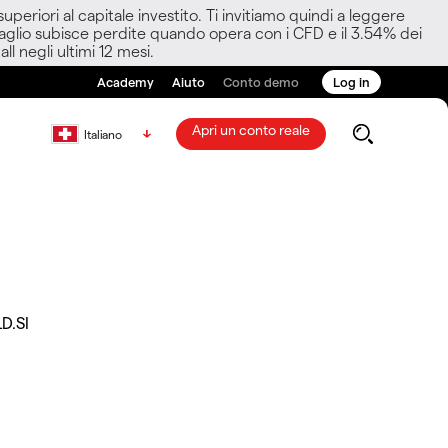
eriori al capitale investito. Ti invitiamo quindi a leggere
ettaglio subisce perdite quando opera con i CFD e il 3.54% dei
ll negli ultimi 12 mesi.
Academy
Aiuto
Conto demo
Log in
Apri un conto reale
Italiano
D.SI