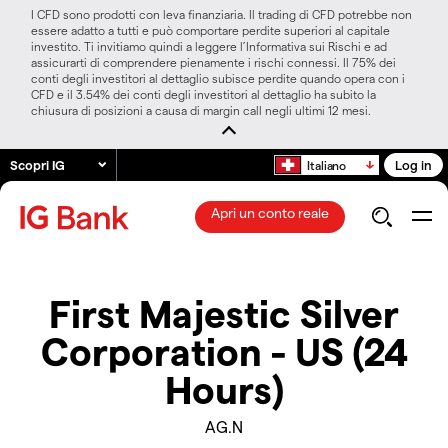
I CFD sono prodotti con leva finanziaria. Il trading di CFD potrebbe non
essere adatto a tutti e può comportare perdite superiori al capitale
investito. Ti invitiamo quindi a leggere l’Informativa sui Rischi e ad
assicurarti di comprendere pienamente i rischi connessi. Il 75% dei
conti degli investitori al dettaglio subisce perdite quando opera con i
CFD e il 3.54% dei conti degli investitori al dettaglio ha subito la
chiusura di posizioni a causa di margin call negli ultimi 12 mesi.
Scopri IG
Log in
Italiano
Apri un conto reale
First Majestic Silver
Corporation - US (24
Hours)
AG.N