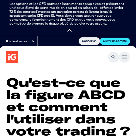
Les options et les CFD sont des instruments complexes et présentent
un risque élevé de perte rapide en capital en raison de l’effet de levier.
72 % des comptes d’investisseurs particuliers perdent de l’argent lorsqu’ils
investissent sur les CFD avec IG
. Vous devez vous assurer que vous
comprenez le fonctionnement des CFD et que vous pouvez vous
permettre de prendre le risque élevé de perdre votre argent.
Connexion
Ouvrir un compte
IG c'est aussi…
Qu'est-ce que
la figure ABCD
et comment
l'utiliser dans
votre trading ?