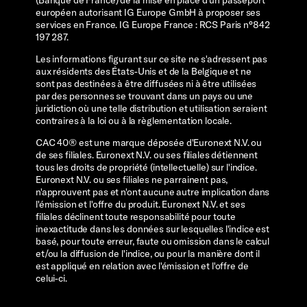
européen autorisant IG Europe GmbH à proposer ses
services en France. IG Europe France : RCS Paris n°842
197 287.
Les informations figurant sur ce site ne s'adressent pas
aux résidents des États-Unis et de la Belgique et ne
sont pas destinées à être diffusées ni à être utilisées
par des personnes se trouvant dans un pays ou une
juridiction où une telle distribution et utilisation seraient
contraires à la loi ou à la règlementation locale.
CAC 40® est une marque déposée d'Euronext N.V. ou
de ses filiales. Euronext N.V. ou ses filiales détiennent
tous les droits de propriété (intellectuelle) sur l'indice.
Euronext N.V. ou ses filiales ne parrainent pas,
n'approuvent pas et n'ont aucune autre implication dans
l'émission et l'offre du produit. Euronext N.V. et ses
filiales déclinent toute responsabilité pour toute
inexactitude dans les données sur lesquelles l'indice est
basé, pour toute erreur, faute ou omission dans le calcul
et/ou la diffusion de l'indice, ou pour la manière dont il
est appliqué en relation avec l'émission et l'offre de
celui-ci.