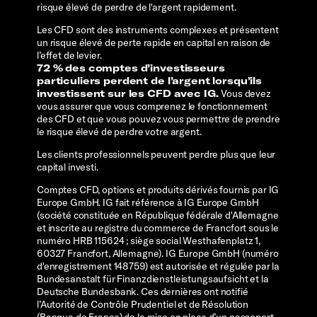
risque élevé de perdre de l'argent rapidement.
Les CFD sont des instruments complexes et présentent
un risque élevé de perte rapide en capital en raison de
l’effet de levier.
72 % des comptes d’investisseurs
particuliers perdent de l’argent lorsqu’ils
investissent sur les CFD avec IG.
Vous devez
vous assurer que vous comprenez le fonctionnement
des CFD et que vous pouvez vous permettre de prendre
le risque élevé de perdre votre argent.
Les clients professionnels peuvent perdre plus que leur
capital investi.
Comptes CFD, options et produits dérivés fournis par IG
Europe GmbH. IG fait référence à IG Europe GmbH
(société constituée en République fédérale d'Allemagne
et inscrite au registre du commerce de Francfort sous le
numéro HRB 115624 ; siège social Westhafenplatz 1,
60327 Francfort, Allemagne). IG Europe GmbH (numéro
d'enregistrement 148759) est autorisée et régulée par la
Bundesanstalt für Finanzdienstleistungsaufsicht et la
Deutsche Bundesbank. Ces dernières ont notifié
l’Autorité de Contrôle Prudentiel et de Résolution
(Banque de France) de la mise en place d’un passeport