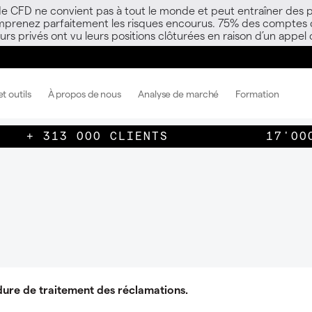
 de CFD ne convient pas à tout le monde et peut entraîner des p
mprenez parfaitement les risques encourus. 75% des comptes d’i
s privés ont vu leurs positions clôturées en raison d’un appel
t outils
À propos de nous
Analyse de marché
Formation
+ 313 000 CLIENTS
17'00
ure de traitement des réclamations.