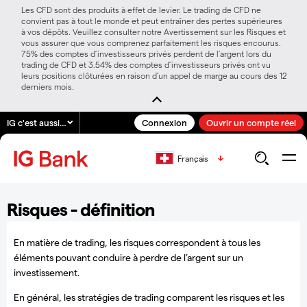
Les CFD sont des produits à effet de levier. Le trading de CFD ne
convient pas à tout le monde et peut entraîner des pertes supérieures
à vos dépôts. Veuillez consulter notre Avertissement sur les Risques et
vous assurer que vous comprenez parfaitement les risques encourus.
75% des comptes d’investisseurs privés perdent de l’argent lors du
trading de CFD et 3.54% des comptes d’investisseurs privés ont vu
leurs positions clôturées en raison d’un appel de marge au cours des 12
derniers mois.
IG c'est aussi…
Connexion
Ouvrir un compte réel
Français
Risques - définition
En matière de trading, les risques correspondent à tous les
éléments pouvant conduire à perdre de l’argent sur un
investissement.
En général, les stratégies de trading comparent les risques et les