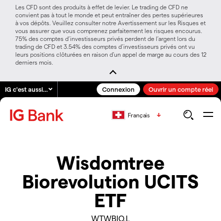
Les CFD sont des produits à effet de levier. Le trading de CFD ne
convient pas à tout le monde et peut entraîner des pertes supérieures
à vos dépôts. Veuillez consulter notre Avertissement sur les Risques et
vous assurer que vous comprenez parfaitement les risques encourus.
75% des comptes d’investisseurs privés perdent de l’argent lors du
trading de CFD et 3.54% des comptes d’investisseurs privés ont vu
leurs positions clôturées en raison d’un appel de marge au cours des 12
derniers mois.
IG c'est aussi…
Connexion
Ouvrir un compte réel
Français
Wisdomtree
Biorevolution UCITS
ETF
WTWBIO.L