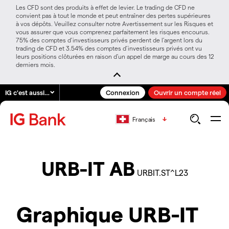
Les CFD sont des produits à effet de levier. Le trading de CFD ne
convient pas à tout le monde et peut entraîner des pertes supérieures
à vos dépôts. Veuillez consulter notre Avertissement sur les Risques et
vous assurer que vous comprenez parfaitement les risques encourus.
75% des comptes d’investisseurs privés perdent de l’argent lors du
trading de CFD et 3.54% des comptes d’investisseurs privés ont vu
leurs positions clôturées en raison d’un appel de marge au cours des 12
derniers mois.
IG c'est aussi…
Connexion
Ouvrir un compte réel
Français
URB-IT AB
URBIT.ST^L23
Graphique URB-IT