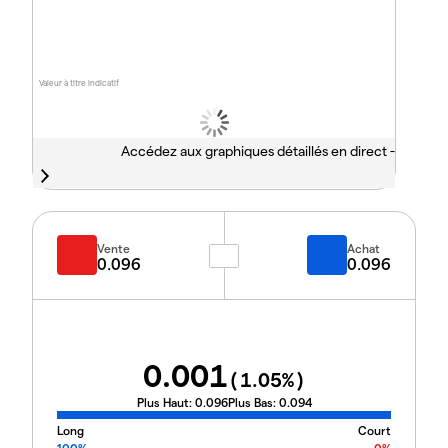
Valeur à titre indicatif
Accédez aux graphiques détaillés en direct -
Vente
Achat
0.096
0.096
0.001
(
1.05
%)
Plus Haut:
0.096
Plus Bas:
0.094
Long
Court