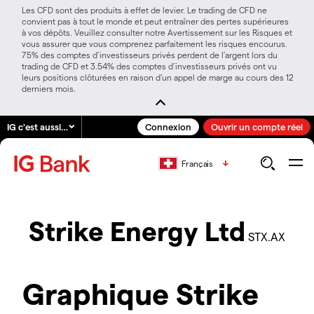
Les CFD sont des produits à effet de levier. Le trading de CFD ne
convient pas à tout le monde et peut entraîner des pertes supérieures
à vos dépôts. Veuillez consulter notre Avertissement sur les Risques et
vous assurer que vous comprenez parfaitement les risques encourus.
75% des comptes d’investisseurs privés perdent de l’argent lors du
trading de CFD et 3.54% des comptes d’investisseurs privés ont vu
leurs positions clôturées en raison d’un appel de marge au cours des 12
derniers mois.
IG c'est aussi…
Connexion
Ouvrir un compte réel
Français
Strike Energy Ltd
STX.AX
Graphique Strike