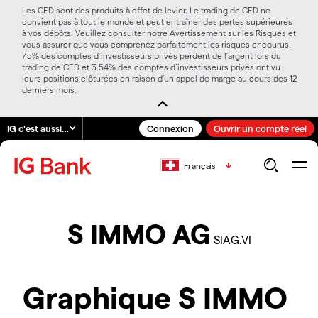
Les CFD sont des produits à effet de levier. Le trading de CFD ne
convient pas à tout le monde et peut entraîner des pertes supérieures
à vos dépôts. Veuillez consulter notre Avertissement sur les Risques et
vous assurer que vous comprenez parfaitement les risques encourus.
75% des comptes d’investisseurs privés perdent de l’argent lors du
trading de CFD et 3.54% des comptes d’investisseurs privés ont vu
leurs positions clôturées en raison d’un appel de marge au cours des 12
derniers mois.
IG c'est aussi…
Connexion
Ouvrir un compte réel
Français
S IMMO AG
SIAG.VI
Graphique S IMMO