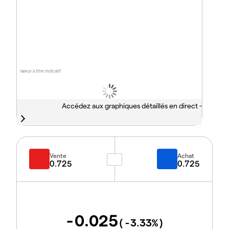
Valeur à titre indicatif
Accédez aux graphiques détaillés en direct -
Vente
Achat
0.725
0.725
-0.025
(
-3.33
%)