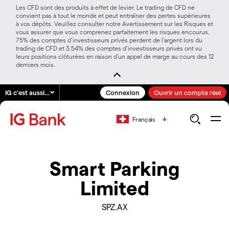
Les CFD sont des produits à effet de levier. Le trading de CFD ne
convient pas à tout le monde et peut entraîner des pertes supérieures
à vos dépôts. Veuillez consulter notre Avertissement sur les Risques et
vous assurer que vous comprenez parfaitement les risques encourus.
75% des comptes d’investisseurs privés perdent de l’argent lors du
trading de CFD et 3.54% des comptes d’investisseurs privés ont vu
leurs positions clôturées en raison d’un appel de marge au cours des 12
derniers mois.
IG c'est aussi…
Connexion
Ouvrir un compte réel
Français
Smart Parking
Limited
SPZ.AX