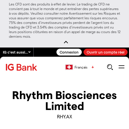
Les CFD sont des produits à effet de levier. Le trading de CFD ne
convient pas à tout le monde et peut entraîner des pertes supérieures
à vos dépôts. Veuillez consulter notre Avertissement sur les Risques et
vous assurer que vous comprenez parfaitement les risques encourus.
75% des comptes d’investisseurs privés perdent de l’argent lors du
trading de CFD et 3.54% des comptes d’investisseurs privés ont vu
leurs positions clôturées en raison d’un appel de marge au cours des 12
derniers mois.
IG c'est aussi…
Connexion
Ouvrir un compte réel
Français
Rhythm Biosciences
Limited
RHY.AX