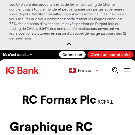
Les CFD sont des produits à effet de levier. Le trading de CFD ne
convient pas à tout le monde et peut entraîner des pertes supérieures
à vos dépôts. Veuillez consulter notre Avertissement sur les Risques et
vous assurer que vous comprenez parfaitement les risques encourus.
75% des comptes d’investisseurs privés perdent de l’argent lors du
trading de CFD et 3.54% des comptes d’investisseurs privés ont vu
leurs positions clôturées en raison d’un appel de marge au cours des 12
derniers mois.
IG c'est aussi…
Connexion
Ouvrir un compte réel
Français
RC Fornax Plc
RCFX.L
Graphique RC