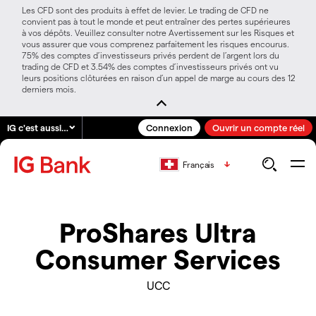
Les CFD sont des produits à effet de levier. Le trading de CFD ne
convient pas à tout le monde et peut entraîner des pertes supérieures
à vos dépôts. Veuillez consulter notre Avertissement sur les Risques et
vous assurer que vous comprenez parfaitement les risques encourus.
75% des comptes d’investisseurs privés perdent de l’argent lors du
trading de CFD et 3.54% des comptes d’investisseurs privés ont vu
leurs positions clôturées en raison d’un appel de marge au cours des 12
derniers mois.
IG c'est aussi…
Connexion
Ouvrir un compte réel
Français
ProShares Ultra
Consumer Services
UCC