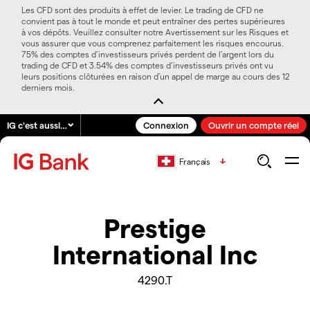
Les CFD sont des produits à effet de levier. Le trading de CFD ne
convient pas à tout le monde et peut entraîner des pertes supérieures
à vos dépôts. Veuillez consulter notre Avertissement sur les Risques et
vous assurer que vous comprenez parfaitement les risques encourus.
75% des comptes d’investisseurs privés perdent de l’argent lors du
trading de CFD et 3.54% des comptes d’investisseurs privés ont vu
leurs positions clôturées en raison d’un appel de marge au cours des 12
derniers mois.
IG c'est aussi…
Connexion
Ouvrir un compte réel
Français
Prestige
International Inc
4290.T