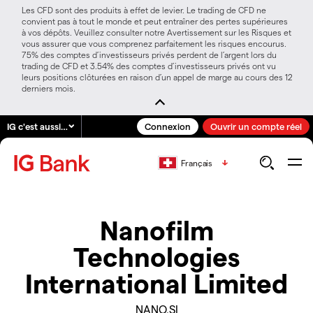
Les CFD sont des produits à effet de levier. Le trading de CFD ne
convient pas à tout le monde et peut entraîner des pertes supérieures
à vos dépôts. Veuillez consulter notre Avertissement sur les Risques et
vous assurer que vous comprenez parfaitement les risques encourus.
75% des comptes d’investisseurs privés perdent de l’argent lors du
trading de CFD et 3.54% des comptes d’investisseurs privés ont vu
leurs positions clôturées en raison d’un appel de marge au cours des 12
derniers mois.
IG c'est aussi…
Connexion
Ouvrir un compte réel
Français
Nanofilm
Technologies
International Limited
NANO.SI