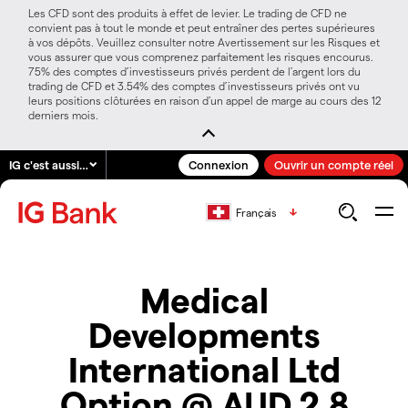
Les CFD sont des produits à effet de levier. Le trading de CFD ne
convient pas à tout le monde et peut entraîner des pertes supérieures
à vos dépôts. Veuillez consulter notre Avertissement sur les Risques et
vous assurer que vous comprenez parfaitement les risques encourus.
75% des comptes d’investisseurs privés perdent de l’argent lors du
trading de CFD et 3.54% des comptes d’investisseurs privés ont vu
leurs positions clôturées en raison d’un appel de marge au cours des 12
derniers mois.
IG c'est aussi…
Connexion
Ouvrir un compte réel
Français
Medical
Developments
International Ltd
Option @ AUD 2.8