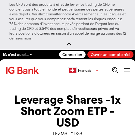
Les CFD sont des produits à effet de levier. Le trading de CFD ne
convient pas à tout le monde et peut entraîner des pertes supérieures
à vos dépôts. Veuillez consulter notre Avertissement sur les Risques et
vous assurer que vous comprenez parfaitement les risques encourus.
75% des comptes d’investisseurs privés perdent de l’argent lors du
trading de CFD et 3.54% des comptes d’investisseurs privés ont vu
leurs positions clôturées en raison d’un appel de marge au cours des 12
derniers mois.
IG c'est aussi…
Connexion
Ouvrir un compte réel
Français
Leverage Shares -1x
Short Zoom ETP -
USD
LEZMS.L^D23