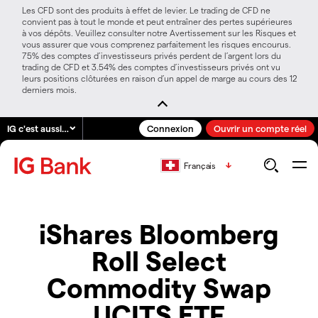
Les CFD sont des produits à effet de levier. Le trading de CFD ne
convient pas à tout le monde et peut entraîner des pertes supérieures
à vos dépôts. Veuillez consulter notre Avertissement sur les Risques et
vous assurer que vous comprenez parfaitement les risques encourus.
75% des comptes d’investisseurs privés perdent de l’argent lors du
trading de CFD et 3.54% des comptes d’investisseurs privés ont vu
leurs positions clôturées en raison d’un appel de marge au cours des 12
derniers mois.
IG c'est aussi…
Connexion
Ouvrir un compte réel
Français
iShares Bloomberg
Roll Select
Commodity Swap
UCITS ETF