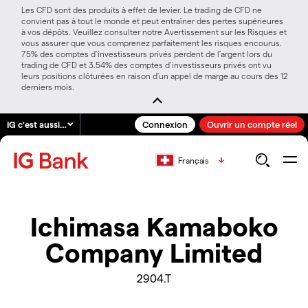
Les CFD sont des produits à effet de levier. Le trading de CFD ne
convient pas à tout le monde et peut entraîner des pertes supérieures
à vos dépôts. Veuillez consulter notre Avertissement sur les Risques et
vous assurer que vous comprenez parfaitement les risques encourus.
75% des comptes d’investisseurs privés perdent de l’argent lors du
trading de CFD et 3.54% des comptes d’investisseurs privés ont vu
leurs positions clôturées en raison d’un appel de marge au cours des 12
derniers mois.
IG c'est aussi…
Connexion
Ouvrir un compte réel
Français
Ichimasa Kamaboko
Company Limited
2904.T