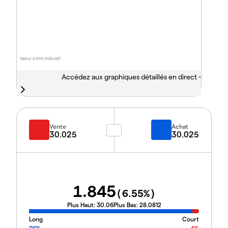
Valeur à titre indicatif
Accédez aux graphiques détaillés en direct -
Vente
Achat
30.025
30.025
1.845
(
6.55
%)
Plus Haut:
30.06
Plus Bas:
28.0812
Long
Court