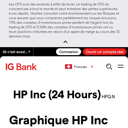
Les CFD sont des produits à effet de levier. Le trading de CFD ne
convient pas à tout le monde et peut entraîner des pertes supérieures
à vos dépôts. Veuillez consulter notre Avertissement sur les Risques et
vous assurer que vous comprenez parfaitement les risques encourus.
75% des comptes d’investisseurs privés perdent de l’argent lors du
trading de CFD et 3.54% des comptes d’investisseurs privés ont vu
leurs positions clôturées en raison d’un appel de marge au cours des 12
derniers mois.
IG c'est aussi…
Connexion
Ouvrir un compte réel
Français
HP Inc (24 Hours)
HPQ.N
Graphique HP Inc